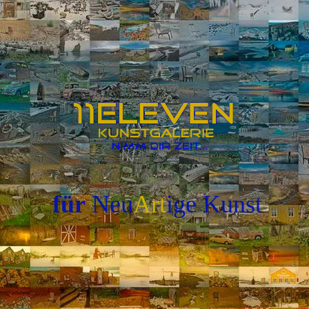
für
Neu
Art
ige
Kunst