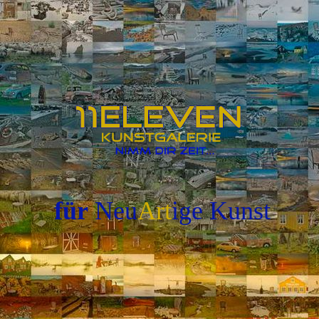
für
Neu
Art
ige
Kunst