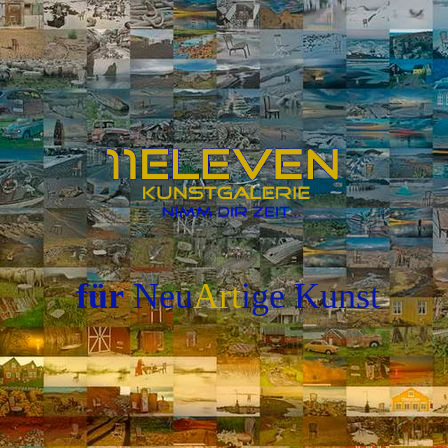
für
Neu
Art
ige
Kunst