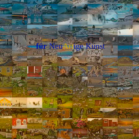
für
Neu
Art
ige
Kunst